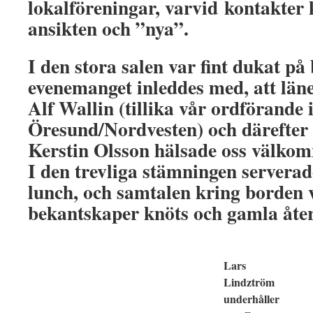
lokalföreningar, varvid kontakter
ansikten och ”nya”.
I den stora salen var fint dukat på
evenemanget inleddes med, att läne
Alf Wallin (tillika vår ordförande 
Öresund/Nordvesten) och därefter
Kerstin Olsson hälsade oss välkom
I den trevliga stämningen serverade
lunch, och samtalen kring borden
bekantskaper knöts och gamla åte
Lars
Lindztröm
underhåller