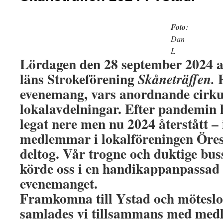
Foto
:
Dan
L
Lördagen den 28 september 2024 
läns Strokeförening
E
Skåneträffen.
evenemang, vars anordnande cirku
lokalavdelningar. Efter pandemin 
legat nere men nu 2024 återstått – 
medlemmar i lokalföreningen Öre
deltog. Vår trogne och duktige bu
körde oss i en handikappanpassad b
evenemanget.
Framkomna till Ystad och mötesl
samlades vi tillsammans med med