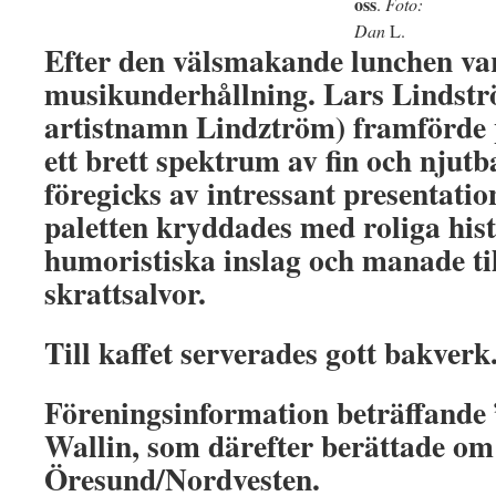
oss
.
Foto:
Dan
L.
Efter den välsmakande lunchen var
musikunderhållning. Lars Lindst
artistnamn Lindztröm) framförde p
ett brett spektrum av fin och njut
föregicks av intressant presentati
paletten kryddades med roliga hist
humoristiska inslag och manade t
skrattsalvor.
Till kaffet serverades gott bakverk
Föreningsinformation beträffande 
Wallin, som därefter berättade om
Öresund/Nordvesten.