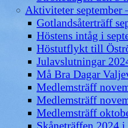
Aktiviteter september
Gotlandsåterträff s
Höstens intåg i sep
Höstutflykt till Öst
Julavslutningar 202
Må Bra Dagar Valje
Medlemsträff novem
Medlemsträff nove
Medlemsträff oktobe
Skåneträffen 2024 i