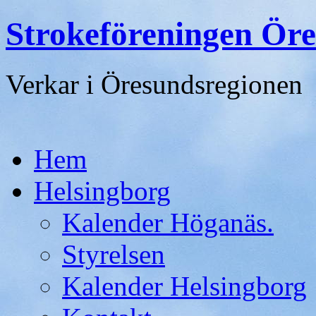
Strokeföreningen Ör
Verkar i Öresundsregionen
Gå
Hem
till
innehåll
Helsingborg
Kalender Höganäs.
Styrelsen
Kalender Helsingborg