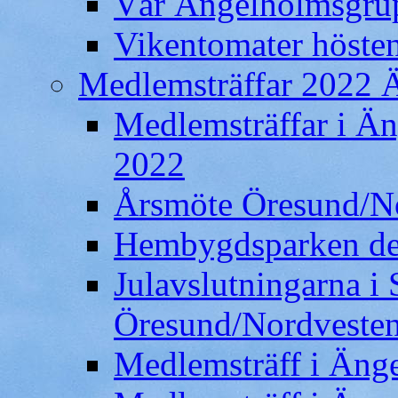
Vår Ängelholmsgru
Vikentomater höste
Medlemsträffar 2022 
Medlemsträffar i Ä
2022
Årsmöte Öresund/N
Hembygdsparken den
Julavslutningarna i
Öresund/Nordveste
Medlemsträff i Änge