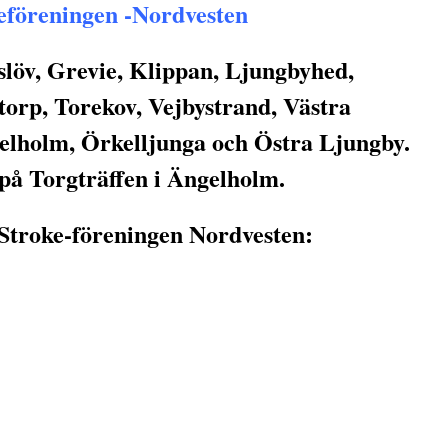
eföreningen -Nordvesten
löv, Grevie, Klippan, Ljungbyhed,
orp, Torekov, Vejbystrand, Västra
elholm, Örkelljunga och Östra Ljungby.
 på Torgträffen i Ängelholm.
 Stroke-föreningen Nordvesten: