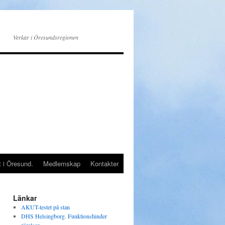
Verkar i Öresundsregionen
t i Öresund.
Medlemskap
Kontakter
Länkar
AKUT-testet på stan
DHS Helsingborg. Funktionshinder