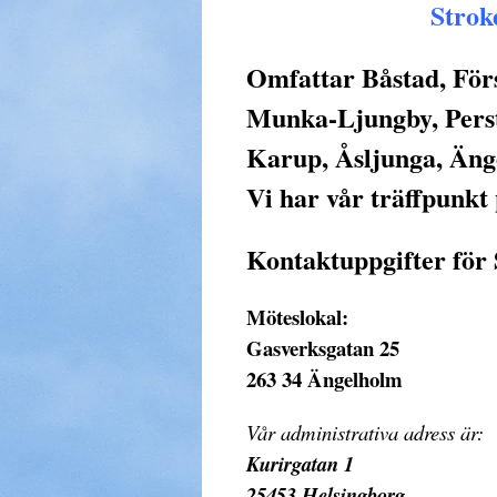
Strok
Omfattar Båstad, Förs
Munka-Ljungby, Perst
Karup, Åsljunga, Äng
Vi har vår träffpunkt
Kontaktuppgifter för
Möteslokal:
Gasverksgatan 25
263 34 Ängelholm
Vår administrativa adress är:
Kurirgatan 1
25453 Helsingborg