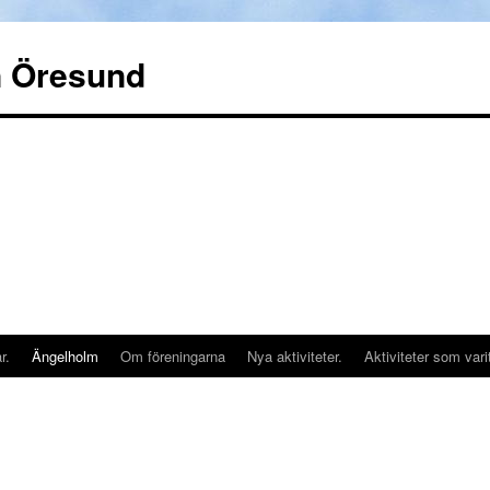
n Öresund
r.
Ängelholm
Om föreningarna
Nya aktiviteter.
Aktiviteter som vari