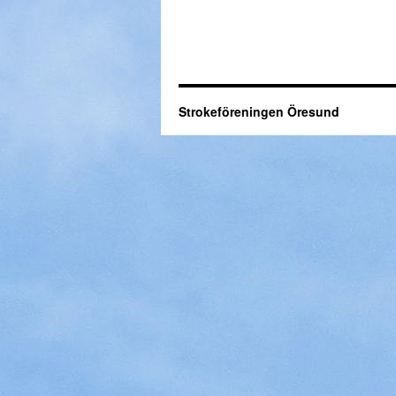
Strokeföreningen Öresund