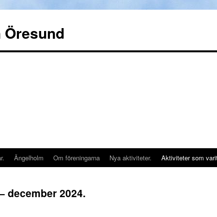
n Öresund
r.
Ängelholm
Om föreningarna
Nya aktiviteter.
Aktiviteter som vari
 – december 2024.