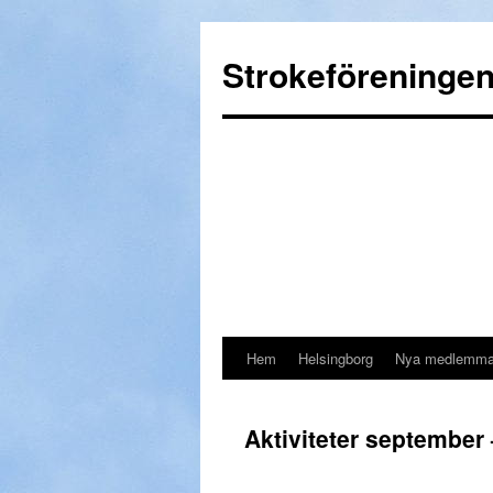
Strokeföreninge
Hem
Helsingborg
Nya medlemma
Gå
till
Aktiviteter september
innehåll