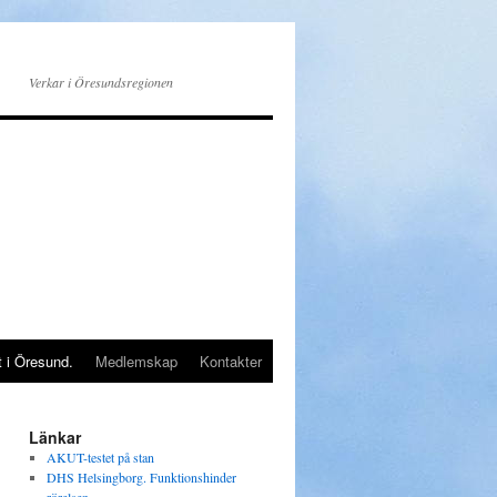
Verkar i Öresundsregionen
t i Öresund.
Medlemskap
Kontakter
Länkar
AKUT-testet på stan
DHS Helsingborg. Funktionshinder