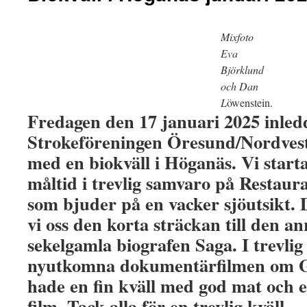
Mixfoto
Eva
Björklund
och Dan
L
öwenstein.
Fredagen den 17 januari 2025 inledd
Strokeföreningen Öresund/Nordvest
med en biokväll i Höganäs. Vi star
måltid i trevlig samvaro på Resta
som bjuder på en vacker sjöutsikt. D
vi oss den korta sträckan till den a
sekelgamla biografen Saga. I trevlig
nyutkomna dokumentärfilmen om G
hade en fin kväll med god mat och e
film. Tack alla för en trevlig kväll.