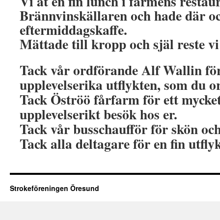
Vi åt en fin lunch i farmens restau
Brännvinskällaren och hade där o
eftermiddagskaffe.
Mättade till kropp och själ reste v
Tack vår ordförande Alf Wallin för
upplevelserika utflykten, som du o
Tack Öströö fårfarm för ett mycket
upplevelserikt besök hos er.
Tack vår busschaufför för skön och
Tack alla deltagare för en fin utfly
Strokeföreningen Öresund