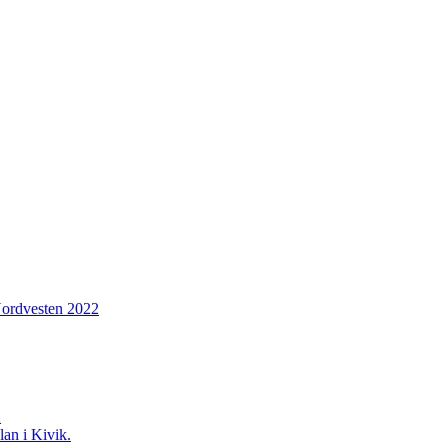
Nordvesten 2022
2
lan i Kivik.