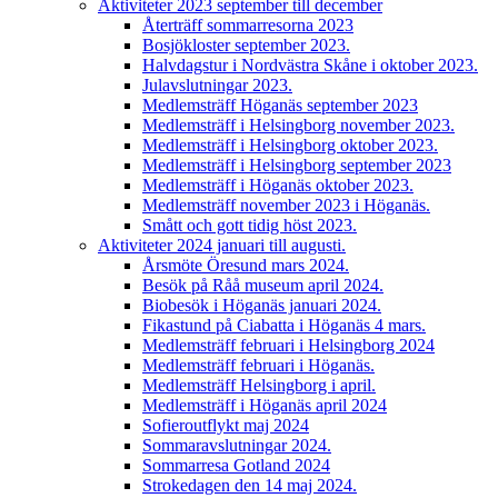
Aktiviteter 2023 september till december
Återträff sommarresorna 2023
Bosjökloster september 2023.
Halvdagstur i Nordvästra Skåne i oktober 2023.
Julavslutningar 2023.
Medlemsträff Höganäs september 2023
Medlemsträff i Helsingborg november 2023.
Medlemsträff i Helsingborg oktober 2023.
Medlemsträff i Helsingborg september 2023
Medlemsträff i Höganäs oktober 2023.
Medlemsträff november 2023 i Höganäs.
Smått och gott tidig höst 2023.
Aktiviteter 2024 januari till augusti.
Årsmöte Öresund mars 2024.
Besök på Råå museum april 2024.
Biobesök i Höganäs januari 2024.
Fikastund på Ciabatta i Höganäs 4 mars.
Medlemsträff februari i Helsingborg 2024
Medlemsträff februari i Höganäs.
Medlemsträff Helsingborg i april.
Medlemsträff i Höganäs april 2024
Sofieroutflykt maj 2024
Sommaravslutningar 2024.
Sommarresa Gotland 2024
Strokedagen den 14 maj 2024.