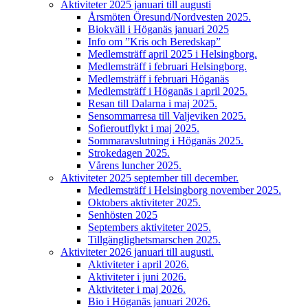
Aktiviteter 2025 januari till augusti
Årsmöten Öresund/Nordvesten 2025.
Biokväll i Höganäs januari 2025
Info om ”Kris och Beredskap”
Medlemsträff april 2025 i Helsingborg.
Medlemsträff i februari Helsingborg.
Medlemsträff i februari Höganäs
Medlemsträff i Höganäs i april 2025.
Resan till Dalarna i maj 2025.
Sensommarresa till Valjeviken 2025.
Sofieroutflykt i maj 2025.
Sommaravslutning i Höganäs 2025.
Strokedagen 2025.
Vårens luncher 2025.
Aktiviteter 2025 september till december.
Medlemsträff i Helsingborg november 2025.
Oktobers aktiviteter 2025.
Senhösten 2025
Septembers aktiviteter 2025.
Tillgänglighetsmarschen 2025.
Aktiviteter 2026 januari till augusti.
Aktiviteter i april 2026.
Aktiviteter i juni 2026.
Aktiviteter i maj 2026.
Bio i Höganäs januari 2026.