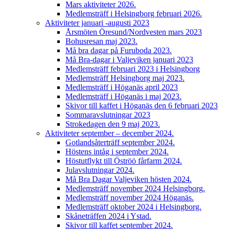
Mars aktiviteter 2026.
Medlemsträff i Helsingborg februari 2026.
Aktiviteter januari -augusti 2023
Årsmöten Öresund/Nordvesten mars 2023
Bohusresan maj 2023.
Må bra dagar på Furuboda 2023.
Må Bra-dagar i Valjeviken januari 2023
Medlemsträff februari 2023 i Helsingborg
Medlemsträff Helsingborg maj 2023.
Medlemsträff i Höganäs april 2023
Medlemsträff i Höganäs i maj 2023.
Skivor till kaffet i Höganäs den 6 februari 2023
Sommaravslutningar 2023
Strokedagen den 9 maj 2023.
Aktiviteter september – december 2024.
Gotlandsåterträff september 2024.
Höstens intåg i september 2024.
Höstutflykt till Öströö fårfarm 2024.
Julavslutningar 2024.
Må Bra Dagar Valjeviken hösten 2024.
Medlemsträff november 2024 Helsingborg.
Medlemsträff november 2024 Höganäs.
Medlemsträff oktober 2024 i Helsingborg.
Skåneträffen 2024 i Ystad.
Skivor till kaffet september 2024.