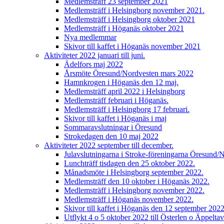
Medlemsträff 23 september 2021
Medlemsträff i Helsingborg november 2021.
Medlemsträff i Helsingborg oktober 2021
Medlemsträff i Höganäs oktober 2021
Nya medlemmar
Skivor till kaffet i Höganäs november 2021
Aktiviteter 2022 januari till juni.
Ädelfors maj 2022
Årsmöte Öresund/Nordvesten mars 2022
Hamnkrogen i Höganäs den 12 maj.
Medlemsträff april 2022 i Helsingborg
Medlemsträff februari i Höganäs.
Medlemsträff i Helsingborg 17 februari.
Skivor till kaffet i Höganäs i maj
Sommaravslutningar i Öresund
Strokedagen den 10 maj 2022
Aktiviteter 2022 september till december.
Julavslutningarna i Stroke-föreningarna Öresund/
Lunchträff tisdagen den 25 oktober 2022.
Månadsmöte i Helsingborg september 2022.
Medlemsträff den 10 oktober i Höganäs 2022.
Medlemsträff i Helsingborg november 2022.
Medlemsträff i Höganäs november 2022.
Skivor till kaffet i Höganäs den 12 september 202
Utflykt 4 o 5 oktober 2022 till Österlen o Äppeltav