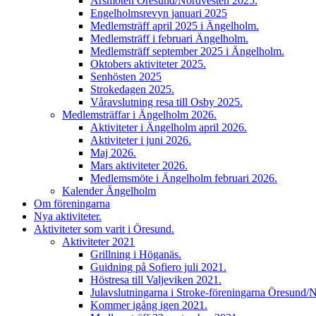
Årsmöten Öresund/Nordvesten 2025.
Engelholmsrevyn januari 2025
Medlemsträff april 2025 i Ängelholm.
Medlemsträff i februari Ängelholm.
Medlemsträff september 2025 i Ängelholm.
Oktobers aktiviteter 2025.
Senhösten 2025
Strokedagen 2025.
Våravslutning resa till Osby 2025.
Medlemsträffar i Ängelholm 2026.
Aktiviteter i Ängelholm april 2026.
Aktiviteter i juni 2026.
Maj 2026.
Mars aktiviteter 2026.
Medlemsmöte i Ängelholm februari 2026.
Kalender Ängelholm
Om föreningarna
Nya aktiviteter.
Aktiviteter som varit i Öresund.
Aktiviteter 2021
Grillning i Höganäs.
Guidning på Sofiero juli 2021.
Höstresa till Valjeviken 2021.
Julavslutningarna i Stroke-föreningarna Öresund/
Kommer igång igen 2021.