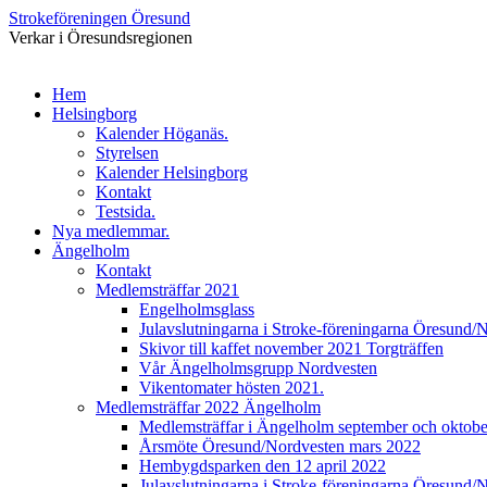
Strokeföreningen Öresund
Verkar i Öresundsregionen
Gå
Hem
till
Helsingborg
innehåll
Kalender Höganäs.
Styrelsen
Kalender Helsingborg
Kontakt
Testsida.
Nya medlemmar.
Ängelholm
Kontakt
Medlemsträffar 2021
Engelholmsglass
Julavslutningarna i Stroke-föreningarna Öresund/
Skivor till kaffet november 2021 Torgträffen
Vår Ängelholmsgrupp Nordvesten
Vikentomater hösten 2021.
Medlemsträffar 2022 Ängelholm
Medlemsträffar i Ängelholm september och oktob
Årsmöte Öresund/Nordvesten mars 2022
Hembygdsparken den 12 april 2022
Julavslutningarna i Stroke-föreningarna Öresund/